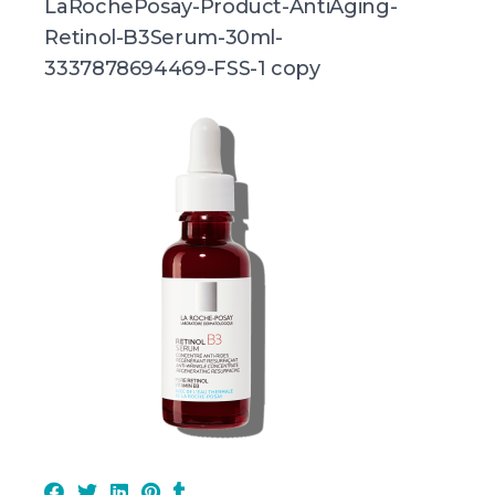
LaRochePosay-Product-AntiAging-
Retinol-B3Serum-30ml-
3337878694469-FSS-1 copy