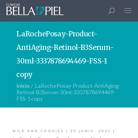
LaRochePosay-Product-
AntiAging-Retinol-B3Serum-
30ml-3337878694469-FSS-1
copy
Inicio
LaRochePosay-Product-AntiAging-
Retinol-B3Serum-30ml-3337878694469-
FSS-1 copy
MILK AND COOKIES
25 JUNIO, 2021