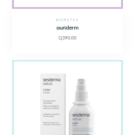
MORETES
auriderm
Q
390.00